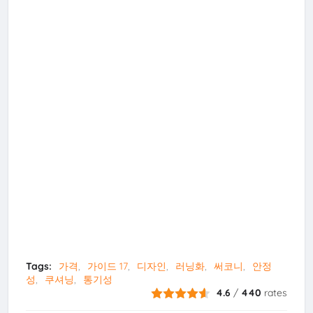
Tags:
가격
가이드 17
디자인
러닝화
써코니
안정
성
쿠셔닝
통기성
4.6
/
440
rates