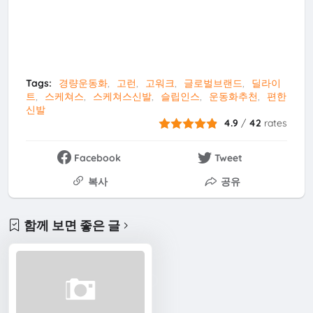
Tags:
경량운동화
고런
고워크
글로벌브랜드
딜라이
트
스케쳐스
스케쳐스신발
슬립인스
운동화추천
편한
신발
4.9
/
42
rates
Facebook
Tweet
복사
공유
함께 보면 좋은 글