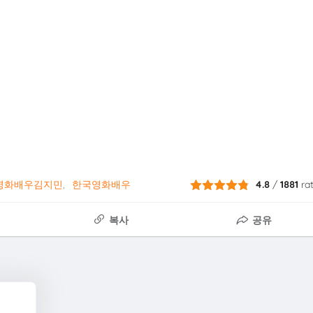
영화배우김지민
한국영화배우
4.8
/
1881
ra
복사
공유