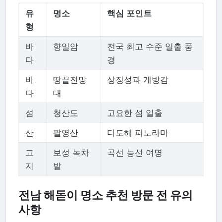
유
명소
핵심 포인트
형
바
향일암
전국 최고 수준 일출 풍
다
경
바
땅끝전망
상징성과 개방감
다
대
섬
청산도
고요한 섬 일출
산
팔영산
다도해 파노라마
고
보성 녹차
곡선 능선 여명
지
밭
전남 해돋이 명소 추천 방문 전 유의
사항