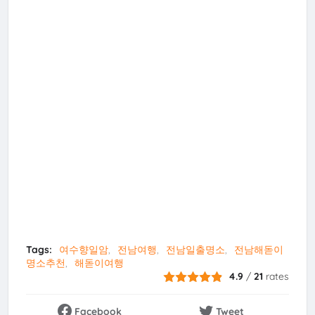
Tags:
여수향일암
전남여행
전남일출명소
전남해돋이
명소추천
해돋이여행
4.9
/
21
rates
Facebook
Tweet