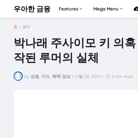
우아한 금융
Features
Mega Menu
홈
꼼데
박나래 주사이모 키 의혹 
작된 루머의 실체
by
금융, 카드, 혜택 정보
•
12월 08, 2025
•
2 min read