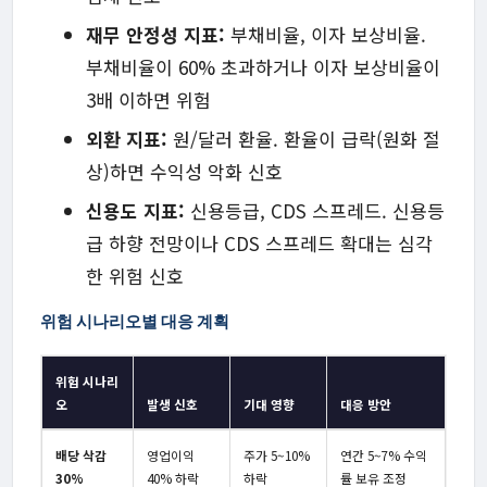
재무 안정성 지표:
부채비율, 이자 보상비율.
부채비율이 60% 초과하거나 이자 보상비율이
3배 이하면 위험
외환 지표:
원/달러 환율. 환율이 급락(원화 절
상)하면 수익성 악화 신호
신용도 지표:
신용등급, CDS 스프레드. 신용등
급 하향 전망이나 CDS 스프레드 확대는 심각
한 위험 신호
위험 시나리오별 대응 계획
위험 시나리
오
발생 신호
기대 영향
대응 방안
배당 삭감
영업이익
주가 5~10%
연간 5~7% 수익
30%
40% 하락
하락
률 보유 조정