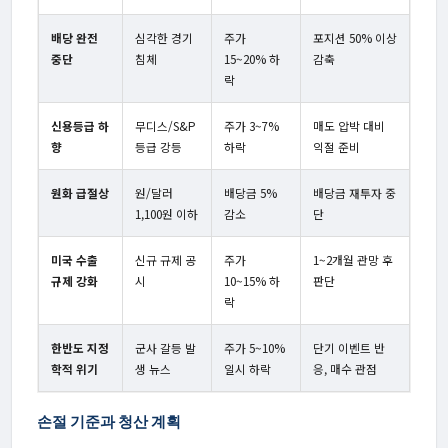
배당 완전
심각한 경기
주가
포지션 50% 이상
중단
침체
15~20% 하
감축
락
신용등급 하
무디스/S&P
주가 3~7%
매도 압박 대비
향
등급 강등
하락
익절 준비
원화 급절상
원/달러
배당금 5%
배당금 재투자 중
1,100원 이하
감소
단
미국 수출
신규 규제 공
주가
1~2개월 관망 후
규제 강화
시
10~15% 하
판단
락
한반도 지정
군사 갈등 발
주가 5~10%
단기 이벤트 반
학적 위기
생 뉴스
일시 하락
응, 매수 관점
손절 기준과 청산 계획